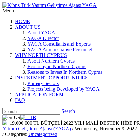
Menu
HOME
ABOUT US
About YAGA
YAGA Director
YAGA Consultants and Experts
YAGA Administrative Personnel
WHY NORTH CYPRUS
About Northern Cyprus
Economy in Northern Cyprus
Reasons to Invest In Northern Cyprus
INVESTMENT OPPORTUNITIES
Primary Sectors
Projects being Developed by YAGA
APPLICATION FORM
FAQ
Search
Yatırım Geliştirme Ajansı (YAGA)
/ Wednesday, November 9, 2022
/ Categories:
Uncategorized