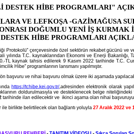
 MALİ DESTEK HİBE PROGRAMLARI" AÇI
ILARA VE LEFKOŞA -GAZİMAĞUSA SU
87 SONRASI DOĞUMLU YENİ İŞ KURMAK
Lİ DESTEK HİBE PROGRAMLARI AÇIKL
iği Protokolü” çerçevesinde özel sektörün rekabet gücünü ve ver
2 mali yılında T.C. kaynaklarından Ekonomi ve Enerji Bakanlığı,
000.-TL kaynak tahsis edilerek 9 Kasım 2022 tarihinde T.C. 
mcilik Hibe” programlarının lansmanı yapılmıştır.
 ön başvuru ve nihai başvuru olmak üzere iki aşamada yapılacakt
asında
https://tchibe.kei.gov.tr/
,adresinden elektronik olarak yapı
lıklarının doldurulmasıyla ve desteklenecek belge niteliğindeki
2
tarihinde ilan edilecektir ve ikinci aşama olan nihai başvuruy
le birlikte belirtilecek olan bağlantı yoluyla
27 Aralık 2022
ve
BAŞVURU REHBERİ
-
TANITIM VİDEOSU
-
Sıkça Sorulan So