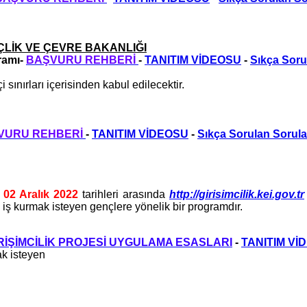
ÇLİK VE ÇEVRE BAKANLIĞI
gramı-
BAŞVURU REHBERİ
-
TANITIM VİDEOSU
-
Sıkça Soru
ınırları içerisinden kabul edilecektir.
VURU REHBERİ
-
TANITIM VİDEOSU
-
Sıkça Sorulan Sorula
e
02 Aralık 2022
tarihleri arasında
http://girisimcilik.kei.gov.tr
ş kurmak isteyen gençlere yönelik bir programdır.
RİŞİMCİLİK PROJESİ
UYGULAMA ESASLARI
-
TANITIM Vİ
k isteyen