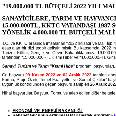
"19.000.000 TL BÜTÇELİ 2022 YILI
SANAYİCİLERE, TARIM VE HAYVANC
15.000.000TL, KKTC VATANDAŞI-19
YÖNELİK 4.000.000 TL BÜTÇELİ MA
T.C. ve KKTC arasında imzalanan “2022 İktisadi ve Mali İşbirl
esas alan bir dizi tedbir geliştirilmiştir. Bu kapsamda, 202
Turizm, Kültür, Gençlik ve Çevre Bakanlıklarımıza 19.000.
tarafından “15.000.000.-TL Kısmi Hibe” ve “4.000.000.-TL Girişi
Sanayi, Turizm ve Tarım “Kısmi Hibe”
programı başvuruları,
Ön başvuru
09 Kasım 2022
ve
02 Aralık 2022
tarihleri ar
Formu, Proje Özeti, Temel Faaliyetler ve Somut Çıktılar” baş
uygunluk kontrolünden geçen başvuru sahipleri
26 Aralık 202
Nihai başvurular, Başvuru Formu ve talep edilen diğer belgeler i
EKONOMİ VE ENERJİ BAKANLIĞI
Rekabet Gücünün Artırılması Mali Destek Programı-