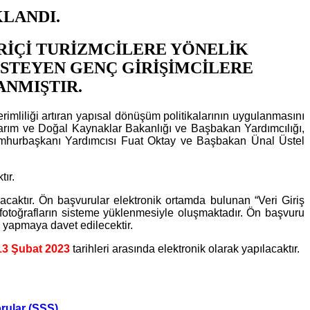
KLANDI.
RİÇİ TURİZMCİLERE YÖNELİK
 İSTEYEN GENÇ GİRİŞİMCİLERE
ANMIŞTIR.
imliliği artıran yapısal dönüşüm politikalarının uygulanmasını
 Tarım ve Doğal Kaynaklar Bakanlığı ve Başbakan Yardımcılığı,
Cumhurbaşkanı Yardımcısı Fuat Oktay ve Başbakan Ünal Üstel
ır.
lacaktır. Ön başvurular elektronik ortamda bulunan “Veri Giriş
 fotoğrafların sisteme yüklenmesiyle oluşmaktadır. Ön başvuru
u yapmaya davet edilecektir.
13 Şubat 2023
tarihleri arasında elektronik olarak yapılacaktır.
rular (SSS)