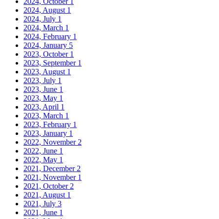
2024, October
1
2024, August
1
2024, July
1
2024, March
1
2024, February
1
2024, January
5
2023, October
1
2023, September
1
2023, August
1
2023, July
1
2023, June
1
2023, May
1
2023, April
1
2023, March
1
2023, February
1
2023, January
1
2022, November
2
2022, June
1
2022, May
1
2021, December
2
2021, November
1
2021, October
2
2021, August
1
2021, July
3
2021, June
1