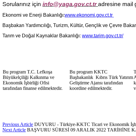
Sorularınız için
info@yaga.gov.ct.tr
adresine mail g
Ekonomi ve Enerji Bakanlığı:
www.ekonomi.gov.ct.tr
Başbakan Yardımcılığı, Turizm, Kültür, Gençlik ve Çevre Baka
Tarım ve Doğal Kaynaklar Bakanlığı:
www.tarim.gov.ct.tr/
Bu program T.C. Lefkoşa
Bu program KKTC
T
Büyükelçiliği Kalkınma ve
Başbakanlık Kıbrıs Türk Yatırım
A
Ekonomik İşbirliği Ofisi
Geliştirme Ajansı tarafından
k
tarafından finanse edilmektedir.
koordine edilmektedir.
v
Previous Article
DUYURU - Türkiye-KKTC Ticari ve Ekonomik İşbirl
Next Article
BAŞVURU SÜRESİ 09 ARALIK 2022 TARİHİNE K