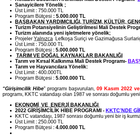
Sanayicilere Yönelik ;
Üst Limit : 750.000 TL
Program Bütçesi
: 5.000.000 TL
BAŞBAKAN YARDIMCILIĞI, TURİZM, KÜLTÜR, GEN
Turizm Potansiyelinin Geliştirilmesi Mali Destek Pro
Turizm alanında yeni işletmelere yönelik;
Projeler
Yalnızca
Lefkoşa Suriçi ve Gazimağusa Surlariçi s
Üst Limit : 750.000 TL
Program Bütçesi :
5.000.000 TL
TARIM VE DOĞAL KAYNAKLAR BAKANLIĞI
Tarım ve Kırsal Kalkınma Mali Destek Programı-
BAŞ
Tarım ve Hayvancılara Yönelik:
Üst Limit : 400.000TL
Program Bütçesi :
5.000.000 TL
“Girişimcilik Hibe
” programı başvuruları,
09 Kasım 2022
v
programı, KKTC vatandaşı olan 1987 ve sonrası doğumlu yeni i
EKONOMİ VE ENERJİ BAKANLIĞI
2022 GİRİŞİMCİLİK HİBE PROGRAMI -
KKTC’NDE Gİ
KKTC vatandaşı, 1987 sonrası doğumlu yeni bir iş kurma
Üst Limit : 250.000 TL
Program Bütçesi :
4.000.000 TL