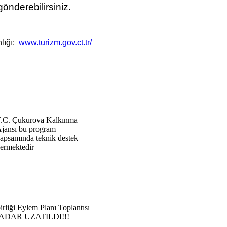
önderebilirsiniz.
nlığı:
www.turizm.gov.ct.tr/
.C. Çukurova Kalkınma
jansı bu program
apsamında teknik destek
ermektedir
iği Eylem Planı Toplantısı
ADAR UZATILDI!!!