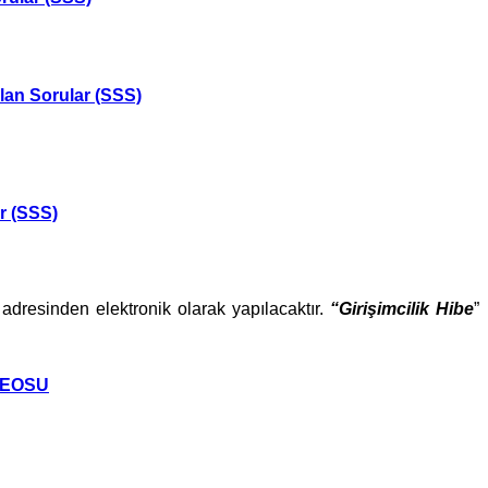
lan Sorular (SSS)
r (SSS)
adresinden elektronik olarak yapılacaktır.
“Girişimcilik Hibe
”
DEOSU