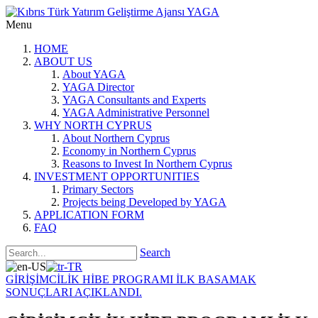
Menu
HOME
ABOUT US
About YAGA
YAGA Director
YAGA Consultants and Experts
YAGA Administrative Personnel
WHY NORTH CYPRUS
About Northern Cyprus
Economy in Northern Cyprus
Reasons to Invest In Northern Cyprus
INVESTMENT OPPORTUNITIES
Primary Sectors
Projects being Developed by YAGA
APPLICATION FORM
FAQ
Search
GİRİŞİMCİLİK HİBE PROGRAMI İLK BASAMAK
SONUÇLARI AÇIKLANDI.