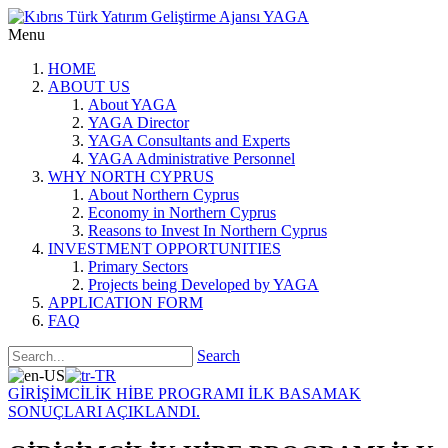
Menu
HOME
ABOUT US
About YAGA
YAGA Director
YAGA Consultants and Experts
YAGA Administrative Personnel
WHY NORTH CYPRUS
About Northern Cyprus
Economy in Northern Cyprus
Reasons to Invest In Northern Cyprus
INVESTMENT OPPORTUNITIES
Primary Sectors
Projects being Developed by YAGA
APPLICATION FORM
FAQ
Search
GİRİŞİMCİLİK HİBE PROGRAMI İLK BASAMAK
SONUÇLARI AÇIKLANDI.