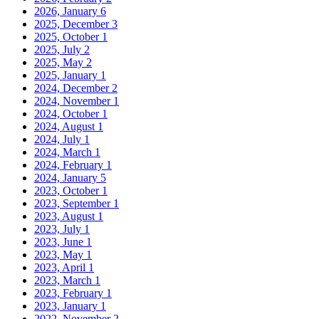
2026, January
6
2025, December
3
2025, October
1
2025, July
2
2025, May
2
2025, January
1
2024, December
2
2024, November
1
2024, October
1
2024, August
1
2024, July
1
2024, March
1
2024, February
1
2024, January
5
2023, October
1
2023, September
1
2023, August
1
2023, July
1
2023, June
1
2023, May
1
2023, April
1
2023, March
1
2023, February
1
2023, January
1
2022, November
2