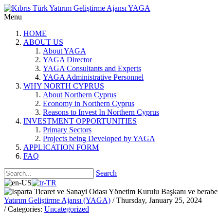
Menu
HOME
ABOUT US
About YAGA
YAGA Director
YAGA Consultants and Experts
YAGA Administrative Personnel
WHY NORTH CYPRUS
About Northern Cyprus
Economy in Northern Cyprus
Reasons to Invest In Northern Cyprus
INVESTMENT OPPORTUNITIES
Primary Sectors
Projects being Developed by YAGA
APPLICATION FORM
FAQ
Search
Yatırım Geliştirme Ajansı (YAGA)
/ Thursday, January 25, 2024
/ Categories:
Uncategorized