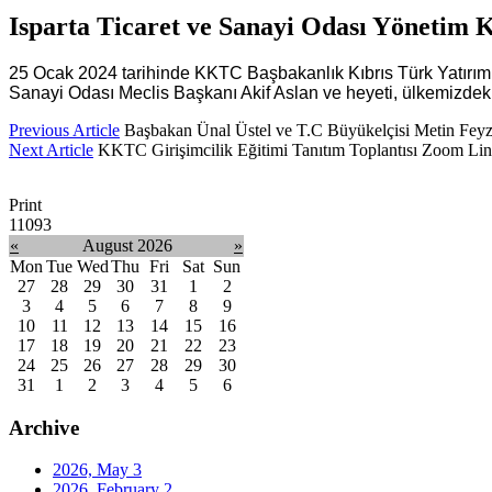
Isparta Ticaret ve Sanayi Odası Yönetim K
25 Ocak 2024 tarihinde KKTC Başbakanlık Kıbrıs Türk Yatırım G
Sanayi Odası Meclis Başkanı Akif Aslan ve heyeti, ülkemizdeki 
Previous Article
Başbakan Ünal Üstel ve T.C Büyükelçisi Metin Feyzio
Next Article
KKTC Girişimcilik Eğitimi Tanıtım Toplantısı Zoom Lin
Print
11093
«
August 2026
»
Mon
Tue
Wed
Thu
Fri
Sat
Sun
27
28
29
30
31
1
2
3
4
5
6
7
8
9
10
11
12
13
14
15
16
17
18
19
20
21
22
23
24
25
26
27
28
29
30
31
1
2
3
4
5
6
Archive
2026, May
3
2026, February
2