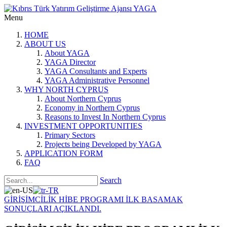
Menu
HOME
ABOUT US
About YAGA
YAGA Director
YAGA Consultants and Experts
YAGA Administrative Personnel
WHY NORTH CYPRUS
About Northern Cyprus
Economy in Northern Cyprus
Reasons to Invest In Northern Cyprus
INVESTMENT OPPORTUNITIES
Primary Sectors
Projects being Developed by YAGA
APPLICATION FORM
FAQ
Search
GİRİŞİMCİLİK HİBE PROGRAMI İLK BASAMAK
SONUÇLARI AÇIKLANDI.