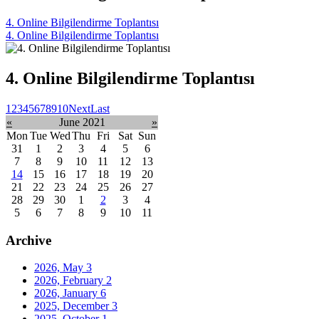
4. Online Bilgilendirme Toplantısı
4. Online Bilgilendirme Toplantısı
4. Online Bilgilendirme Toplantısı
1
2
3
4
5
6
7
8
9
10
Next
Last
«
June 2021
»
Mon
Tue
Wed
Thu
Fri
Sat
Sun
31
1
2
3
4
5
6
7
8
9
10
11
12
13
14
15
16
17
18
19
20
21
22
23
24
25
26
27
28
29
30
1
2
3
4
5
6
7
8
9
10
11
Archive
2026, May
3
2026, February
2
2026, January
6
2025, December
3
2025, October
1