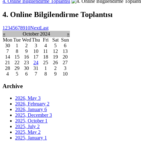
4. Online Bilgilendirme Toplantısı
4. Online Bilgilendirme Toplantısı
1
2
3
4
5
6
7
8
9
10
Next
Last
«
October 2024
»
Mon
Tue
Wed
Thu
Fri
Sat
Sun
30
1
2
3
4
5
6
7
8
9
10
11
12
13
14
15
16
17
18
19
20
21
22
23
24
25
26
27
28
29
30
31
1
2
3
4
5
6
7
8
9
10
Archive
2026, May
3
2026, February
2
2026, January
6
2025, December
3
2025, October
1
2025, July
2
2025, May
2
2025, January
1