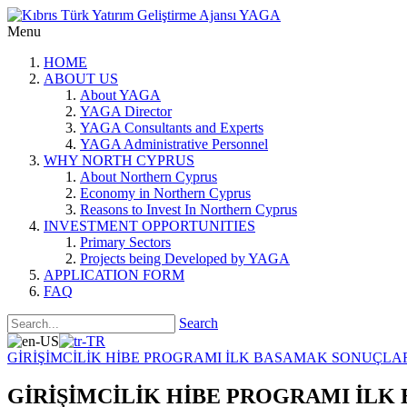
Menu
HOME
ABOUT US
About YAGA
YAGA Director
YAGA Consultants and Experts
YAGA Administrative Personnel
WHY NORTH CYPRUS
About Northern Cyprus
Economy in Northern Cyprus
Reasons to Invest In Northern Cyprus
INVESTMENT OPPORTUNITIES
Primary Sectors
Projects being Developed by YAGA
APPLICATION FORM
FAQ
Search
GİRİŞİMCİLİK HİBE PROGRAMI İLK BASAMAK SONUÇLAR
GİRİŞİMCİLİK HİBE PROGRAMI İLK