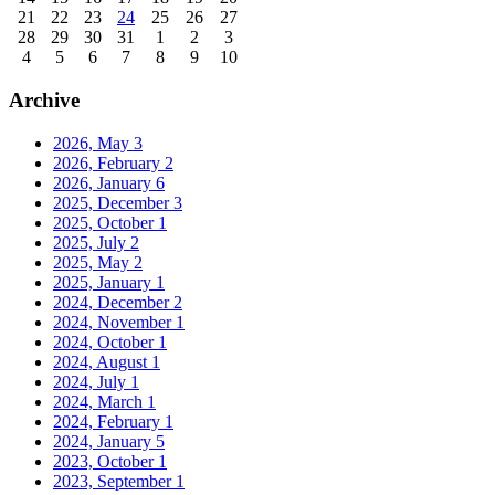
21
22
23
24
25
26
27
28
29
30
31
1
2
3
4
5
6
7
8
9
10
Archive
2026, May
3
2026, February
2
2026, January
6
2025, December
3
2025, October
1
2025, July
2
2025, May
2
2025, January
1
2024, December
2
2024, November
1
2024, October
1
2024, August
1
2024, July
1
2024, March
1
2024, February
1
2024, January
5
2023, October
1
2023, September
1