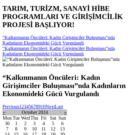
TARIM, TURİZM, SANAYİ HİBE
PROGRAMLARI VE GİRİŞİMCİLİK
PROJESİ BAŞLIYOR!
“Kalkınmanın Öncüleri: Kadın Girişimciler Buluşması”nda
Kadınların Ekonomideki Gücü Vurgulandı
“Kalkınmanın Öncüleri: Kadın Girişimciler Buluşması”nda
Kadınların Ekonomideki Gücü Vurgulandı
“Kalkınmanın Öncüleri: Kadın
Girişimciler Buluşması”nda Kadınların
Ekonomideki Gücü Vurgulandı
Previous
1
2
3
4
5
6
7
8
9
10
Next
Last
«
October 2024
»
Mon
Tue
Wed
Thu
Fri
Sat
Sun
30
1
2
3
4
5
6
7
8
9
10
11
12
13
14
15
16
17
18
19
20