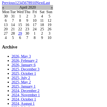
Previous
1
2
3
4
5
6
7
8
9
10
Next
Last
«
April 2020
»
Mon
Tue
Wed
Thu
Fri
Sat
Sun
30
31
1
2
3
4
5
6
7
8
9
10
11
12
13
14
15
16
17
18
19
20
21
22
23
24
25
26
27
28
29
30
1
2
3
4
5
6
7
8
9
10
Archive
2026, May
3
2026, February
2
2026, January
6
2025, December
3
2025, October
1
2025, July
2
2025, May
2
2025, January
1
2024, December
2
2024, November
1
2024, October
1
2024, August
1