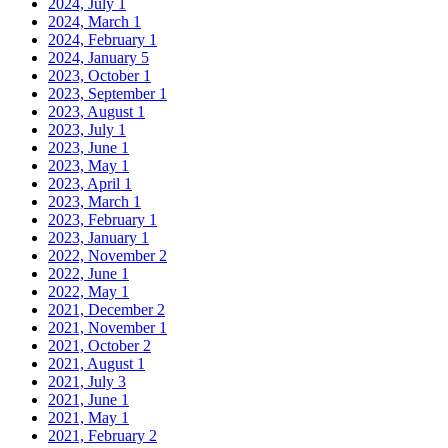
2024, July
1
2024, March
1
2024, February
1
2024, January
5
2023, October
1
2023, September
1
2023, August
1
2023, July
1
2023, June
1
2023, May
1
2023, April
1
2023, March
1
2023, February
1
2023, January
1
2022, November
2
2022, June
1
2022, May
1
2021, December
2
2021, November
1
2021, October
2
2021, August
1
2021, July
3
2021, June
1
2021, May
1
2021, February
2