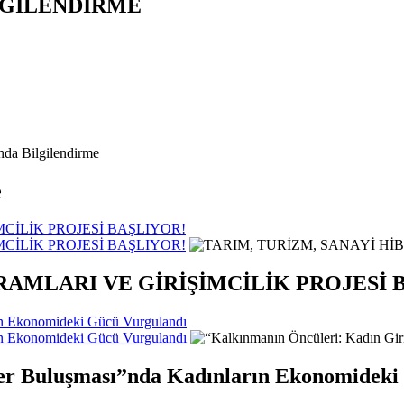
LGİLENDİRME
e
CİLİK PROJESİ BAŞLIYOR!
CİLİK PROJESİ BAŞLIYOR!
RAMLARI VE GİRİŞİMCİLİK PROJESİ 
rın Ekonomideki Gücü Vurgulandı
rın Ekonomideki Gücü Vurgulandı
ler Buluşması”nda Kadınların Ekonomideki