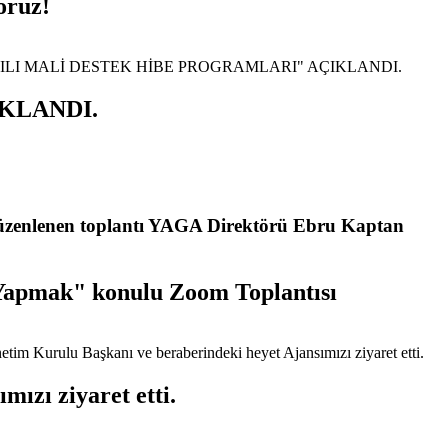
oruz!
IKLANDI.
e düzenlenen toplantı YAGA Direktörü Ebru Kaptan
İş Yapmak" konulu Zoom Toplantısı
ızı ziyaret etti.