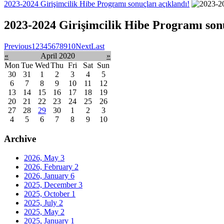
2023-2024 Girişimcilik Hibe Programı sonuçları açıklandı!
2023-2024 Girişimcilik Hibe Programı sonu
Previous
1
2
3
4
5
6
7
8
9
10
Next
Last
«
April 2020
»
Mon
Tue
Wed
Thu
Fri
Sat
Sun
30
31
1
2
3
4
5
6
7
8
9
10
11
12
13
14
15
16
17
18
19
20
21
22
23
24
25
26
27
28
29
30
1
2
3
4
5
6
7
8
9
10
Archive
2026, May
3
2026, February
2
2026, January
6
2025, December
3
2025, October
1
2025, July
2
2025, May
2
2025, January
1