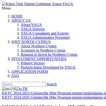
Menu
HOME
ABOUT US
About YAGA
YAGA Director
YAGA Consultants and Experts
YAGA Administrative Personnel
WHY NORTH CYPRUS
About Northern Cyprus
Economy in Northern Cyprus
Reasons to Invest In Northern Cyprus
INVESTMENT OPPORTUNITIES
Primary Sectors
Projects being Developed by YAGA
APPLICATION FORM
FAQ
Search
KKTC 2024-2025 Girişimcilik Hibe Programı tanıtım toplantılarına siz
KKTC 2024-2025 Girişimcilik Hibe Programı tanıtım toplantılarına siz