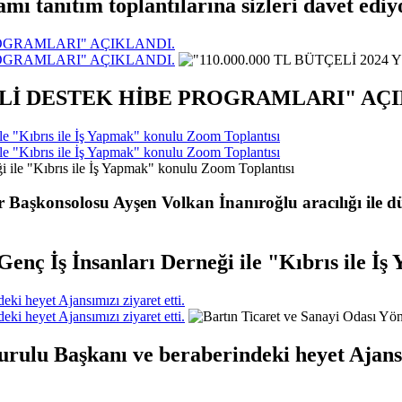
 tanıtım toplantılarına sizleri davet ediy
PROGRAMLARI" AÇIKLANDI.
PROGRAMLARI" AÇIKLANDI.
 MALİ DESTEK HİBE PROGRAMLARI" AÇ
ile "Kıbrıs ile İş Yapmak" konulu Zoom Toplantısı
ile "Kıbrıs ile İş Yapmak" konulu Zoom Toplantısı
ir Başkonsolosu Ayşen Volkan İnanıroğlu aracılığı il
 Genç İş İnsanları Derneği ile "Kıbrıs ile 
ki heyet Ajansımızı ziyaret etti.
ki heyet Ajansımızı ziyaret etti.
rulu Başkanı ve beraberindeki heyet Ajansım